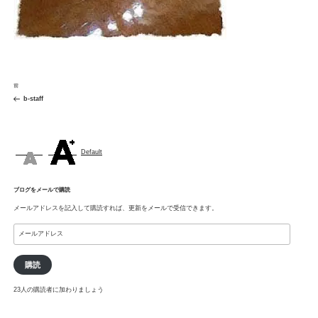
投
前
前
稿
の
b-staff
ナ
投
ビ
稿
ゲ
ー
シ
Default
ョ
ン
ブログをメールで購読
メールアドレスを記入して購読すれば、更新をメールで受信できます。
メ
ー
ル
ア
購読
ド
レ
23人の購読者に加わりましょう
ス