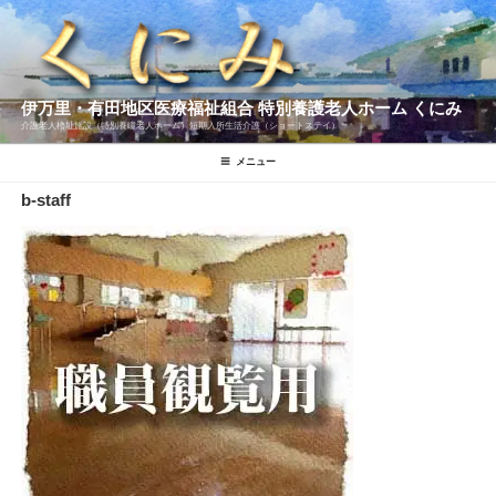
コ
ン
テ
ン
ツ
へ
伊万里・有田地区医療福祉組合 特別養護老人ホーム くにみ
ス
キ
介護老人櫓址施設（特別養瞳老人ホーム）短期入所生活介護（ショートステイ）
ッ
プ
メニュー
b-staff