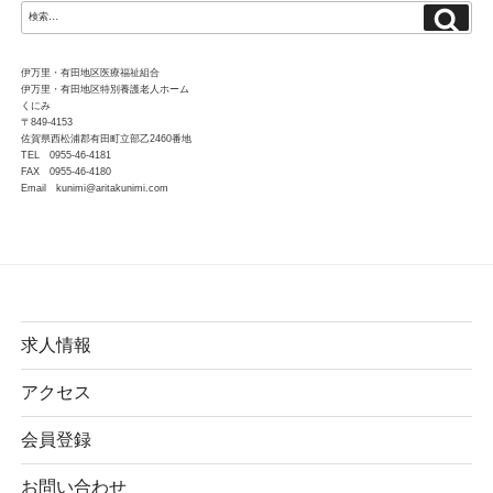
検
検
索
索:
伊万里・有田地区医療福祉組合
伊万里・有田地区特別養護老人ホーム
くにみ
〒849-4153
佐賀県西松浦郡有田町立部乙2460番地
TEL 0955-46-4181
FAX 0955-46-4180
Email kunimi@aritakunimi.com
求人情報
アクセス
会員登録
お問い合わせ