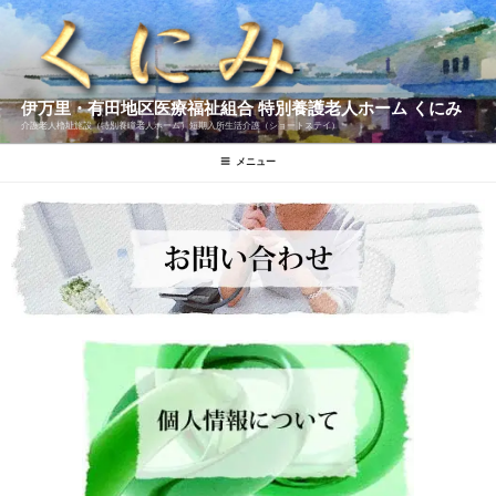
伊万里・有田地区医療福祉組合 特別養護老人ホーム くにみ
介護老人櫓址施設（特別養瞳老人ホーム）短期入所生活介護（ショートステイ）
メニュー