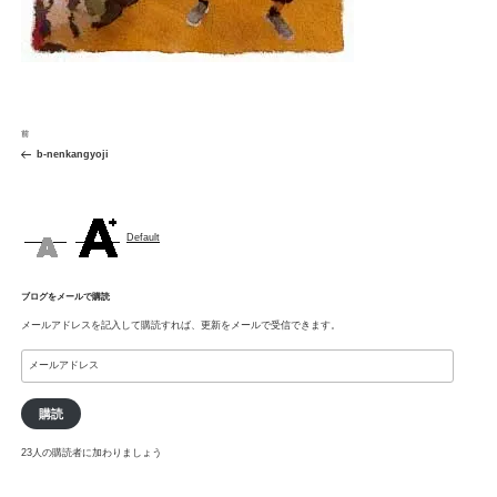
投
前
前
稿
の
b-nenkangyoji
ナ
投
ビ
稿
ゲ
ー
シ
Default
ョ
ン
ブログをメールで購読
メールアドレスを記入して購読すれば、更新をメールで受信できます。
メ
ー
ル
ア
購読
ド
レ
23人の購読者に加わりましょう
ス