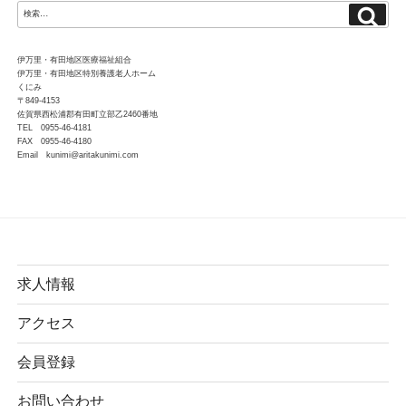
検
検
索
索:
伊万里・有田地区医療福祉組合
伊万里・有田地区特別養護老人ホーム
くにみ
〒849-4153
佐賀県西松浦郡有田町立部乙2460番地
TEL 0955-46-4181
FAX 0955-46-4180
Email kunimi@aritakunimi.com
求人情報
アクセス
会員登録
お問い合わせ