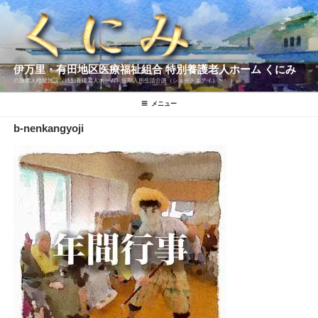
コ
ン
テ
ン
ツ
へ
伊万里・有田地区医療福祉組合 特別養護老人ホーム くにみ
ス
キ
介護老人櫓址施設（特別養瞳老人ホーム）短期入所生活介護（ショートステイ）
ッ
プ
メニュー
b-nenkangyoji